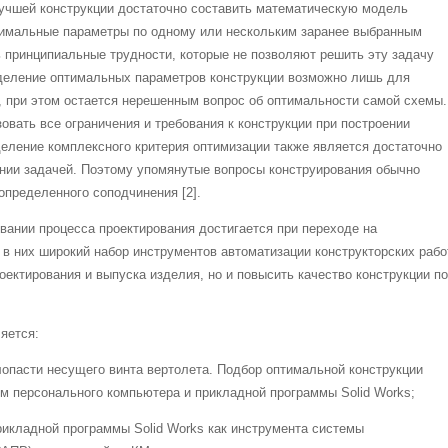
лучшей конструкции достаточно составить математическую модель
птимальные параметры по одному или нескольким заранее выбранным
 принципиальные трудности, которые не позволяют решить эту задачу
еделение оптимальных параметров конструкции возможно лишь для
, при этом остается нерешенным вопрос об оптимальности самой схемы.
овать все ограничения и требования к конструкции при построении
еление комплексного критерия оптимизации также является достаточно
нии задачей. Поэтому упомянутые вопросы конструирования обычно
определенного соподчинения [2].
вании процесса проектирования достигается при переходе на
 них широкий набор инструментов автоматизации конструкторских рабо
роектирования и выпуска изделия, но и повысить качество конструкции по
яется:
лопасти несущего винта вертолета. Подбор оптимальной конструкции
м персонального компьютера и прикладной программы Solid Works;
рикладной программы Solid Works как инструмента системы