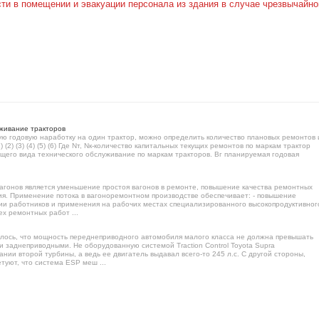
ти в помещении и эвакуации персонала из здания в случае чрезвычайно
уживание тракторов
ую годовую наработку на один трактор, можно определить количество плановых ремонтов 
2) (3) (4) (5) (6) Где Nт, Nк-количество капитальных текущих ремонтов по маркам трактор
ующего вида технического обслуживание по маркам тракторов. Вг планируемая годовая
агонов является уменьшение простоя вагонов в ремонте, повышение качества ремонтных
я. Применение потока в вагоноремонтном производстве обеспечивает: - повышение
ии работников и применения на рабочих местах специализированного высокопродуктивног
ех ремонтных работ ...
лось, что мощность переднеприводного автомобиля малого класса не должна превышать
 заднеприводными. Не оборудованную системой Traction Control Toyota Supra
нии второй турбины, а ведь ее двигатель выдавал всего-то 245 л.с. С другой стороны,
уют, что система ESP меш ...