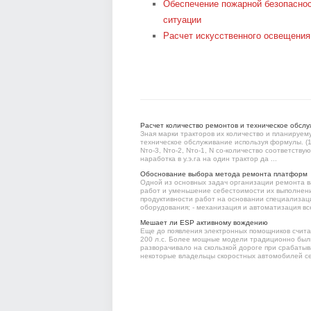
Обеспечение пожарной безопаснос
ситуации
Расчет искусственного освещения
Расчет количество ремонтов и техническое обсл
Зная марки тракторов их количество и планируем
техническое обслуживание используя формулы. (1) (
Nто-3, Nто-2, Nто-1, N со-количество соответств
наработка в у.э.га на один трактор да ...
Обоснование выбора метода ремонта платформ
Одной из основных задач организации ремонта в
работ и уменьшение себестоимости их выполнени
продуктивности работ на основании специализац
оборудования; - механизация и автоматизация вс
Мешает ли ESP активному вождению
Еще до появления электронных помощников счита
200 л.с. Более мощные модели традиционно были
разворачивало на скользкой дороге при срабатыва
некоторые владельцы скоростных автомобилей сет