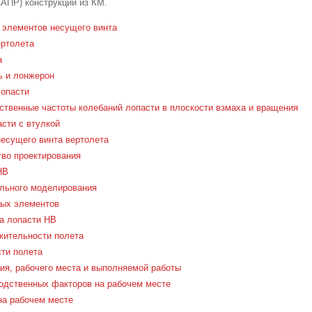
САПР) конструкций из КМ.
 элементов несущего винта
ертолета
а
ь и лонжерон
лопасти
твенные частоты колебаний лопасти в плоскости взмаха и вращения
сти с втулкой
есущего винта вертолета
тво проектирования
НВ
ального моделирования
ных элементов
а лопасти НВ
жительности полета
ти полета
ия, рабочего места и выполняемой работы
одственных факторов на рабочем месте
а рабочем месте