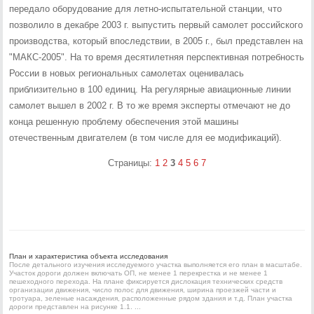
передало оборудование для летно-испытательной станции, что
позволило в декабре 2003 г. выпустить первый самолет российского
производства, который впоследствии, в 2005 г., был представлен на
"МАКС-2005". На то время десятилетняя перспективная потребность
России в новых региональных самолетах оценивалась
приблизительно в 100 единиц. На регулярные авиационные линии
самолет вышел в 2002 г. В то же время эксперты отмечают не до
конца решенную проблему обеспечения этой машины
отечественным двигателем (в том числе для ее модификаций).
Страницы:
1
2
3
4
5
6
7
План и характеристика объекта исследования
После детального изучения исследуемого участка выполняется его план в масштабе.
Участок дороги должен включать ОП, не менее 1 перекрестка и не менее 1
пешеходного перехода. На плане фиксируется дислокация технических средств
организации движения, число полос для движения, ширина проезжей части и
тротуара, зеленые насаждения, расположенные рядом здания и т.д. План участка
дороги представлен на рисунке 1.1. ...