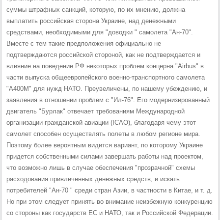
суммы штрафных санкций, которую, по их мнению, должна
выплатить российская сторона Украине, над денежными
средствами, необходимыми для "доводки " самолета "Ан-70".
Вместе с тем такие предположения официально не
подтверждаются российской стороной, как не подтверждается и
влияние на поведение РФ некоторых проблем концерна "Airbus" в
части выпуска общеевропейского военно-транспортного самолета
"А400М" для нужд НАТО. Преувеличены, по нашему убеждению, и
заявления в отношении проблем с "Ил-76". Его модернизированный
двигатель "Бурлак" отвечает требованиям Международной
организации гражданской авиации (ICAO), благодаря чему этот
самолет способен осуществлять полеты в любом регионе мира.
Поэтому более вероятным видится вариант, по которому Украине
придется собственными силами завершать работы над проектом,
что возможно лишь в случае обеспечения "прозрачной" схемы
расходования привлеченных денежных средств, и искать
потребителей "Ан-70 " среди стран Азии, в частности в Китае, и т. д.
Но при этом следует принять во внимание неизбежную конкуренцию
со стороны как государств ЕС и НАТО, так и Российской Федерации.