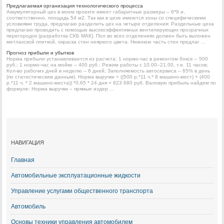
Предлагаемая организация технологического процесса
Аккумуляторный цех в моем проекте имеет габаритные размеры – 6*9 и,
соответственно, площадь 54 м2. Так как в цехе имеются зоны со специфическими
условиями труда, предлагаю разделить цех на четыре отделения: Раздельные цеха
предлагаю проводить с помощью высокоэффективных вентилирующих прозрачных
перегородок (разработка СКБ МАК). Пол во всех отделениях должен быть выложен
метлахской плиткой, окраска стен неяркого цвета. Нижнюю часть стен предлаг ...
Прогноз прибыли и убытков
Норма прибыли устанавливается из расчета: 1 нормо-час в ремонтом боксе – 500
руб.; 1 нормо-час на мойке – 400 руб.; Режим работы с 10.00–21.00, т.е. 11 часов;
Кол-во рабочих дней в неделю – 6 дней; Заполняемость автосервиса – 65% в день
(по статистическим данным). Норма выручки = ((500 р.*11 ч.* 8 машино-мест) + (400
р.*11 ч. * 2 машино-места)) *0,65 * 24 дня = 823 680 руб. Валовую прибыль найдем по
формуле: Норма выручки – прямые издер ...
НАВИГАЦИЯ
Главная
Автомобильные эксплуатационные жидкости
Управление услугами общественного транспорта
Автомобиль
Основы техники управления автомобилем