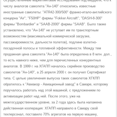
Осуществленные маркетинговые исследования подтвердили, что к
числу аналогов самолета "Ан-140" относились известные
иностранные самолеты: "ATR42-300/500" франко-итало-английского
концерна "Air"; "F50HP" фирмы "Fokker Aircraft"; "DASH-8-300"
фирмы "Bombardier" и "SAAB-2000" фирмы "SAAB". Было также
установлено, что "Ан-140" не уступает им по транспортным
возможностям (максимальной коммерческой загрузке,
пассажироемкости, дальности полетов), подлине взлетно-
посадочной полосы и топливной эффективности. Между тем
продажная цена самолета "Ан-140" была определена в 8 млн. дол.,
то есть намного ниже, чем для перечисленных конкурентных
аналогов. В 1999 г. на ХГАПП началось серийное производство
самолетов "Ан-140", а 25 апреля 2000 г. он получил Сертификат
типа. С целью увеличения выпуска таких самолетов ХГКПП
обратилось к "Авиакор - Авиационный завод" в Самаре, которому
поручалось работать над этой машиной, с предложением по
активизации работ над ней. После этого, уже на
межгосударственном уровне, за 2 года здесь была налажена
действенная кооперация: ХГАПП направило в Самару свой
техперсонал, поставило 70% агрегатов на первую машину,