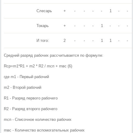
Слесарь
+
-
-
-
-
1
-
-
Токарь
+
-
-
-
1
-
-
-
И того:
2
-
-
-
1
1
-
-
Средний разряд рабочих рассчитывается по формуле:
Rcр=m1*R1 + m2 * R2 / mcп + mвс (6)
где m1 - Первый рабочий
m2 - Второй рабочий
R1 - Разряд первого рабочего
R2 - Разряд второго рабочего
mсп - Списочное количество рабочих
mвс - Количество вспомогательных рабочих