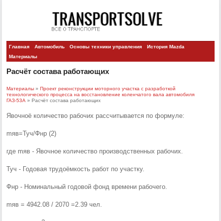
Главная
Автомобиль
Основы техники управления
История Mazda
Материалы
Расчёт состава работающих
Материалы
»
Проект реконструкции моторного участка с разработкой
технологического процесса на восстановление коленчатого вала автомобиля
ГАЗ-53А
» Расчёт состава работающих
Явочноё количество рабочих рассчитывается по формуле:
mяв=Туч/Фнр (2)
где mяв - Явочное количество производственных рабочих.
Туч - Годовая трудоёмкость работ по участку.
Фнр - Номинальный годовой фонд времени рабочего.
mяв = 4942.08 / 2070 =2.39 чел.