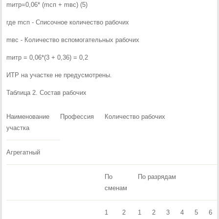
mитр=0,06* (mсп + mвс) (5)
где mсп - Списочное количество рабочих
mвс - Количество вспомогательных рабочих
mитр = 0,06*(3 + 0,36) = 0,2
ИТР на участке не предусмотрены.
Таблица 2. Состав рабочих
Наименование
Профессия
Количество рабочих
участка
Агрегатный
По
По разрядам
сменам
1
2
1
2
3
4
5
6