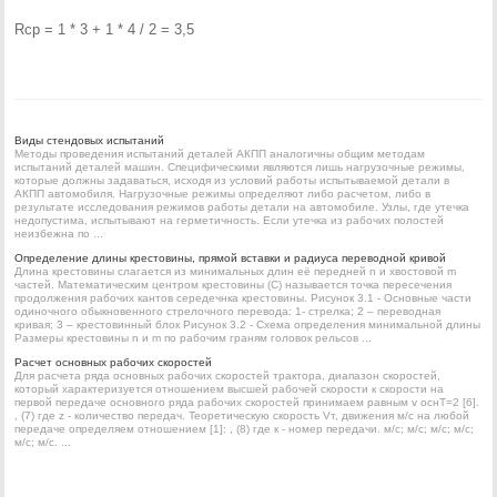
Rcp = 1 * 3 + 1 * 4 / 2 = 3,5
Виды стендовых испытаний
Методы проведения испытаний деталей АКПП аналогичны общим методам
испытаний деталей машин. Специфическими являются лишь нагрузочные режимы,
которые должны задаваться, исходя из условий работы испытываемой детали в
АКПП автомобиля. Нагрузочные режимы определяют либо расчетом, либо в
результате исследования режимов работы детали на автомобиле. Узлы, где утечка
недопустима, испытывают на герметичность. Если утечка из рабочих полостей
неизбежна по ...
Определение длины крестовины, прямой вставки и радиуса переводной кривой
Длина крестовины слагается из минимальных длин её передней n и хвостовой m
частей. Математическим центром крестовины (С) называется точка пересечения
продолжения рабочих кантов середечнка крестовины. Рисунок 3.1 - Основные части
одиночного обыкновенного стрелочного перевода: 1- стрелка; 2 – переводная
кривая; 3 – крестовинный блок Рисунок 3.2 - Схема определения минимальной длины
Размеры крестовины n и m по рабочим граням головок рельсов ...
Расчет основных рабочих скоростей
Для расчета ряда основных рабочих скоростей трактора, диапазон скоростей,
который характеризуется отношением высшей рабочей скорости к скорости на
первой передаче основного ряда рабочих скоростей принимаем равным v оснT=2 [6].
, (7) где z - количество передач. Теоретическую скорость Vт, движения м/с на любой
передаче определяем отношением [1]: , (8) где к - номер передачи. м/с; м/с; м/с; м/с;
м/с; м/с. ...