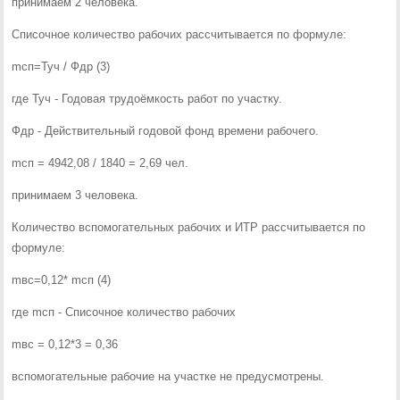
принимаем 2 человека.
Списочное количество рабочих рассчитывается по формуле:
mсп=Туч / Фдр (3)
где Туч - Годовая трудоёмкость работ по участку.
Фдр - Действительный годовой фонд времени рабочего.
mсп = 4942,08 / 1840 = 2,69 чел.
принимаем 3 человека.
Количество вспомогательных рабочих и ИТР рассчитывается по
формуле:
mвс=0,12* mсп (4)
где mсп - Списочное количество рабочих
mвс = 0,12*3 = 0,36
вспомогательные рабочие на участке не предусмотрены.