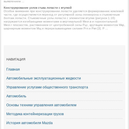
выявлением ...
Конструирование узлов стыка лопасти с втулкой
Особое внимание при конструировании лопасти уделяется формированию комлевой
части, где осуществляется переход от регулярной зоны лонжерона к стыковочным
болтам лопасти. Стыковочные узлы лопасти с элементом втулки (рисунок 1.16)
нагружаются изгибающими моментами в вертикальной Мизг.в и горизонтальной
Мизг.г плоскостях, растяжением от центробежной силы Pцс, крутящим моментом Mкр,
шарнирным моментом Мщ и перерезывающими силами Ргп и Рвп [3]. Р ...
НАВИГАЦИЯ
Главная
Автомобильные эксплуатационные жидкости
Управление услугами общественного транспорта
Автомобиль
Основы техники управления автомобилем
Методика контейнеризации грузов
История автомобиля Mazda