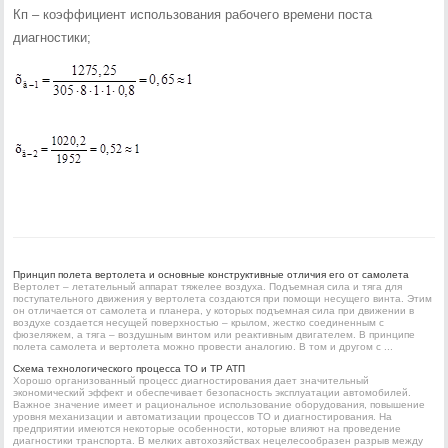
Кп – коэффициент использования рабочего времени поста
диагностики;
Принцип полета вертолета и основные конструктивные отличия его от самолета
Вертолет – летательный аппарат тяжелее воздуха. Подъемная сила и тяга для
поступательного движения у вертолета создаются при помощи несущего винта. Этим
он отличается от самолета и планера, у которых подъемная сила при движении в
воздухе создается несущей поверхностью – крылом, жестко соединенным с
фюзеляжем, а тяга – воздушным винтом или реактивным двигателем. В принципе
полета самолета и вертолета можно провести аналогию. В том и другом с ...
Схема технологического процесса ТО и ТР АТП
Хорошо организованный процесс диагностирования дает значительный
экономический эффект и обеспечивает безопасность эксплуатации автомобилей.
Важное значение имеет и рациональное использование оборудования, повышение
уровня механизации и автоматизации процессов ТО и диагностирования. На
предприятии имеются некоторые особенности, которые влияют на проведение
диагностики транспорта. В мелких автохозяйствах нецелесообразен разрыв между