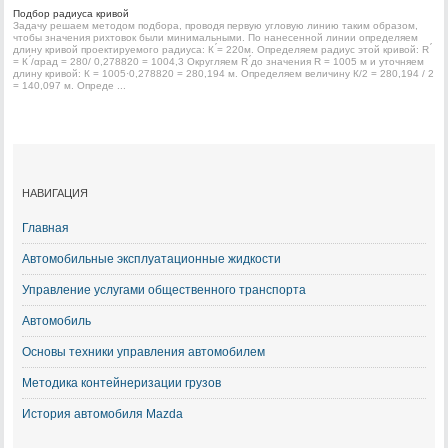
Подбор радиуса кривой
Задачу решаем методом подбора, проводя первую угловую линию таким образом,
чтобы значения рихтовок были минимальными. По нанесенной линии определяем
длину кривой проектируемого радиуса: К ́= 220м. Определяем радиус этой кривой: R ́
= К ́/αрад = 280/ 0,278820 = 1004,3 Округляем R ́до значения R = 1005 м и уточняем
длину кривой: К = 1005·0,278820 = 280,194 м. Определяем величину К/2 = 280,194 / 2
= 140,097 м. Опреде ...
НАВИГАЦИЯ
Главная
Автомобильные эксплуатационные жидкости
Управление услугами общественного транспорта
Автомобиль
Основы техники управления автомобилем
Методика контейнеризации грузов
История автомобиля Mazda