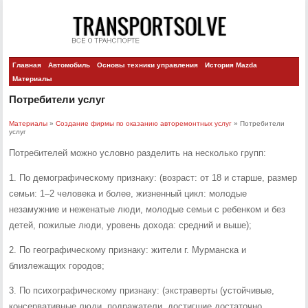
Главная
Автомобиль
Основы техники управления
История Mazda
Материалы
Потребители услуг
Материалы
»
Создание фирмы по оказанию авторемонтных услуг
» Потребители
услуг
Потребителей можно условно разделить на несколько групп:
1. По демографическому признаку: (возраст: от 18 и старше, размер
семьи: 1–2 человека и более, жизненный цикл: молодые
незамужние и неженатые люди, молодые семьи с ребенком и без
детей, пожилые люди, уровень дохода: средний и выше);
2. По географическому признаку: жители г. Мурманска и
близлежащих городов;
3. По психографическому признаку: (экстраверты (устойчивые,
консервативные люди, подражатели, достигшие достаточно