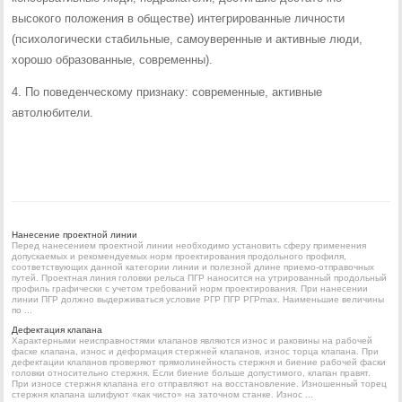
высокого положения в обществе) интегрированные личности
(психологически стабильные, самоуверенные и активные люди,
хорошо образованные, современны).
4. По поведенческому признаку: современные, активные
автолюбители.
Нанесение проектной линии
Перед нанесением проектной линии необходимо установить сферу применения
допускаемых и рекомендуемых норм проектирования продольного профиля,
соответствующих данной категории линии и полезной длине приемо-отправочных
путей. Проектная линия головки рельса ПГР наносится на утрированный продольный
профиль графически с учетом требований норм проектирования. При нанесении
линии ПГР должно выдерживаться условие РГР ПГР РГРmax. Наименьшие величины
по ...
Дефектация клапана
Характерными неисправностями клапанов являются износ и раковины на рабочей
фаске клапана, износ и деформация стержней клапанов, износ торца клапана. При
дефектации клапанов проверяют прямолинейность стержня и биение рабочей фаски
головки относительно стержня. Если биение больше допустимого, клапан правят.
При износе стержня клапана его отправляют на восстановление. Изношенный торец
стержня клапана шлифуют «как чисто» на заточном станке. Износ ...