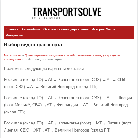
Главная
Автомобиль
Основы техники управления
История Mazda
Материалы
Выбор видов транспорта
Материалы
»
Транспортно-экспедиционное обслуживание в международном
сообщении
» Выбор видов транспорта
Возможны следующие варианты доставки:
Роскилле (склад ГО) →АТ→ Копенгаген (порт, СВХ) →МТ→ СПб
(порт, СВХ) →АТ→ Великий Новгород (склад ГП);
Роскилле (склад ГО) →АТ→ Копенгаген (порт, СВХ) →МТ→ Швеция
(порт Мальмё, СВХ) →АТ→ Финляндия →АТ→ Великий Новгород
(склад ГП);
Роскилле (склад ГО) →АТ→ Копенгаген (порт) →МТ→ Латвия (порт
Лиепая, СВХ) →ЖТ→АТ→ Великий Новгород (склад ГП).