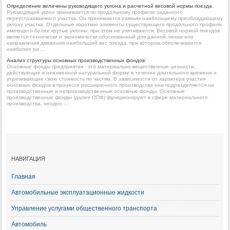
Определение величины руководящего уклона и расчетной весовой нормы поезда
Руководящий уклон принимается по продольному профилю заданного
переустраиваемого участка. Он принимается равным наибольшему преобладающему
уклону участка. Отдельные короткие элементы существующего продольного профиля,
имеющего более крутые уклоны, при этом не учитываются. Весовой нормой поездов
является технически и экономически обоснованный для данной линии или
направления движения наибольший вес поезда, при котором обеспечивается
наиболее ра ...
Анализ структуры основных производственных фондов
Основные фонды предприятия - это материально-вещественные ценности,
действующие в неизменной натуральной форме в течении длительного времени и
утрачивающие свою стоимость по частям. В зависимости от характера участия
основных фондов в процессе расширенного производства они подразделяются на
производственные и непроизводственные основные фонды. Основные
производственные фонды (далее ОПФ) функционируют в сфере материального
производства, неодно ...
НАВИГАЦИЯ
Главная
Автомобильные эксплуатационные жидкости
Управление услугами общественного транспорта
Автомобиль