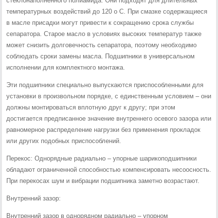
стеклонаполненного полиамида. Они подходят для длительных
температурных воздействий до 120 о С. При смазке содержащиеся
в масле присадки могут привести к сокращению срока службы
сепаратора. Старое масло в условиях высоких температур также
может снизить долговечность сепаратора, поэтому необходимо
соблюдать сроки замены масла. Подшипники в универсальном
исполнении для комплектного монтажа.
Эти подшипники специально выпускаются приспособленными для
установки в произвольном порядке, с единственным условием – они
должны монтироваться вплотную друг к другу; при этом
достигается предписанное значение внутреннего осевого зазора или
равномерное распределение нагрузки без применения прокладок
или других подобных приспособлений.
Перекос: Однорядные радиально – упорные шарикоподшипники
обладают ограниченной способностью компенсировать несоосность.
При перекосах шум и вибрации подшипника заметно возрастают.
Внутренний зазор:
Внутренний зазор в однорядном радиально – упорном