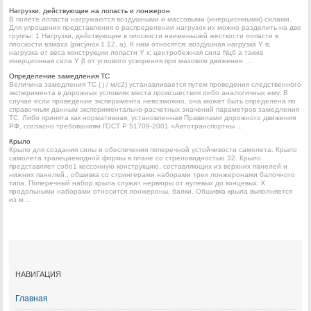
Нагрузки, действующие на лопасть и лонжерон
В полете лопасти нагружаются воздушными и массовыми (инерционными) силами.
Для упрощения представления о распределении нагрузок их можно разделить на две
группы: 1 Нагрузки, действующие в плоскости наименьшей жесткости лопасти в
плоскости взмаха (рисунок 1.12, а). К ним относятся: воздушная нагрузка Y в;
нагрузка от веса конструкции лопасти Y к; центробежная сила Nцб а также
инерционная сила Y β от углового ускорения при маховом движении ...
Определение замедления ТС
Величина замедления ТС ( ј / м/с2) устанавливается путем проведения следственного
эксперимента в дорожных условиях места происшествия либо аналогичных ему. В
случае если проведение эксперимента невозможно, она может быть определена по
справочным данным экспериментально-расчетных значений параметров замедления
ТС. Либо принята как нормативная, установленная Правилами дорожного движения
РФ, согласно требованиям ГОСТ Р 51709-2001 «Автотранспортны ...
Крыло
Крыло для создания силы и обеспечения поперечной устойчивости самолета. Крыло
самолета трапециевидной формы в плане со стреловидностью 32. Крыло
представляет собо1 кессонную конструкцию, составляющих из верхних панелей и
нижних панелей., обшивка со стрингерами наборами трех лонжеронами балочного
типа. Поперечный набор крыла служат нервюры от нулевых до концевых. К
продольными наборами относится лонжероны, балки. Обшивка крыла выполняется
из м ...
НАВИГАЦИЯ
Главная