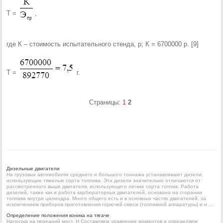
Т =
,
где К – стоимость испытательного стенда, р; К = 6700000 р. [9]
Т =
г.
Страницы:
1
2
Дизельные двигатели
На грузовых автомобилях среднего и большого тоннажа устанавливают дизели,
использующие тяжелые сорта топлива. Эти дизели значительно отличаются от
рассмотренного выше двигателя, использующего легкие сорта топлив. Работа
дизелей, также как и работа карбюраторных двигателей, основана на сгорании
топлива внутри цилиндра. Много общего есть и в основных частях двигателей, за
исключением приборов приготовления горючей смеси (топливной аппаратуры) и н ...
Определение положения коника на тягаче
Нагрузка на передний мост, Н Составляем уравнение моментов и определяем