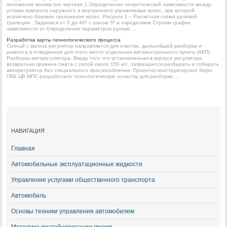
положение коника (на чертеже ). Определение теоретической зависимости между
углами поворота наружного и внутреннего управляемых колес, при которой
исключено боковое скольжение колес. Рисунок 1 – Расчетная схема рулевой
трапеции . Задаемся от 0 до 40º с шагом 5º и определяем Строим график
зависимости от Определение параметров рулево ...
Разработка карты технологического процесса
Снятый с вагона регулятор направляется для очистки, дальнейшей разборки и
ремонта в отведенное для этого место отделения автоконтрольного пункта (АКП).
Разборка авторегулятора. Ввиду того что установленная в корпусе регулятора
возвратная пружина сжата с силой около 150 кгс, запрещается разбирать и собирать
авторегулятор без специального приспособления. Проектно-конструкторское бюро
ПКБ ЦВ МПС разработало технологическую оснастку для разборки, ...
НАВИГАЦИЯ
Главная
Автомобильные эксплуатационные жидкости
Управление услугами общественного транспорта
Автомобиль
Основы техники управления автомобилем