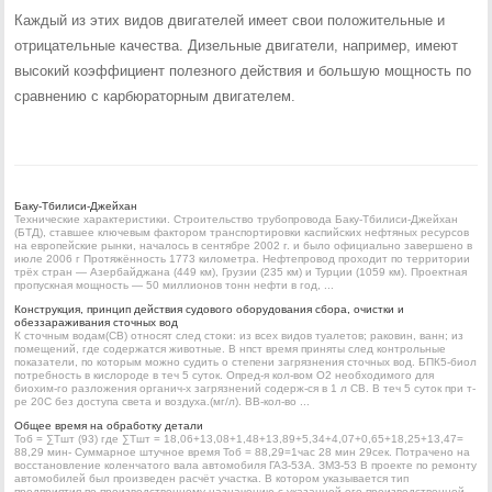
Каждый из этих видов двигателей имеет свои положительные и
отрицательные качества. Дизельные двигатели, например, имеют
высокий коэффициент полезного действия и большую мощность по
сравнению с карбюраторным двигателем.
Баку-Тбилиси-Джейхан
Технические характеристики. Строительство трубопровода Баку-Тбилиси-Джейхан
(БТД), ставшее ключевым фактором транспортировки каспийских нефтяных ресурсов
на европейские рынки, началось в сентябре 2002 г. и было официально завершено в
июле 2006 г Протяжённость 1773 километра. Нефтепровод проходит по территории
трёх стран — Азербайджана (449 км), Грузии (235 км) и Турции (1059 км). Проектная
пропускная мощность — 50 миллионов тонн нефти в год, ...
Конструкция, принцип действия судового оборудования сбора, очистки и
обеззараживания сточных вод
К сточным водам(СВ) относят след стоки: из всех видов туалетов; раковин, ванн; из
помещений, где содержатся животные. В нпст время приняты след контрольные
показатели, по которым можно судить о степени загрязнения сточных вод. БПК5-биол
потребность в кислороде в теч 5 суток. Опред-я кол-вом О2 необходимого для
биохим-го разложения органич-х загрязнений содерж-ся в 1 л СВ. В теч 5 суток при т-
ре 20С без доступа света и воздуха.(мг/л). ВВ-кол-во ...
Общее время на обработку детали
Тоб = ∑Тшт (93) где ∑Тшт = 18,06+13,08+1,48+13,89+5,34+4,07+0,65+18,25+13,47=
88,29 мин- Суммарное штучное время Тоб = 88,29=1час 28 мин 29сек. Потрачено на
восстановление коленчатого вала автомобиля ГАЗ-53А. ЗМЗ-53 В проекте по ремонту
автомобилей был произведен расчёт участка. В котором указывается тип
предприятия по производственному назначению с указанной его производственной