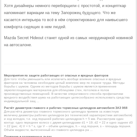
Хотя дизайнеры немного переборщили с простотой, и концепткар
напоминает вариации на тему Запорожец будущего. Что же
касается интерьера то всё в нём спроектировано для наивысшего
комфорта сидящих в нем людей.
Mazda Secret Hideout станет одной из самых неординарной новинкой
на автосалоне.
Мероприятия по защите работающих от опасных и вредных факторов
Для того чтобы уменьшить или исключить вообще влияние опасных и вредных
факторов на человека необходим целый комплекс мер по охране труда. Методы
борьбы с шумом. Одним из методов борьбы с шумом является применение
звукопоглощающих материалов для облицовки стен, потолков и полов
производственных помещений. В качестве оперативного способа профилактики
вредного воздействия шума на работающих целесообразно использовать средства
индивидуальной защ ...
Расчёт диаметров главного и рабочих тормозных цилиндров автомобиля ЗАЗ 968
Для расчёта диаметра главного тормозного цилиндра примем за известную
величину диаметры рабочих цилиндров (из технической характеристики автомобиля)
и ход колодок, т.е. ход поршней рабочих цилиндров h = 5 мм. Рассмотрим один
контур: одно переднее колесо с двумя цилиндрами d1 = 19; d2 = 22 и одно заднее d3
= 22 (рис. 4) V = h * s, где V – объём цилиндра, h – ход поршня, s – площадь поршня.
Объём жидкости, вытесненный из главного цилиндра ра ...
Плавание в разреженных льдах