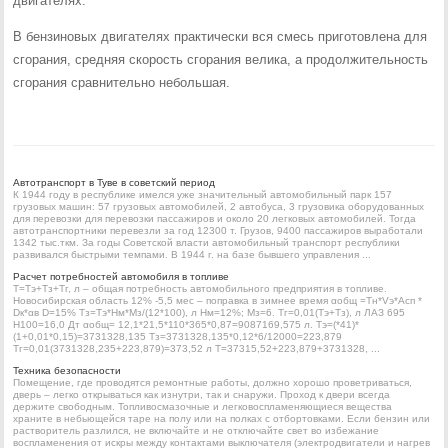
двигателях.
В бензиновых двигателях практически вся смесь приготовлена для
сгорания, средняя скорость сгорания велика, а продолжительность
сгорания сравнительно небольшая.
Автотранспорт в Туве в советский период
К 1944 году в республике имелся уже значительный автомобильный парк 157
грузовых машин: 57 грузовых автомобилей, 2 автобуса, 3 грузовика оборудованных
для перевозки для перевозки пассажиров и около 20 легковых автомобилей. Тогда
автотранспортники перевезли за год 12300 т. Грузов, 9400 пассажиров выработали
1342 тыс.ткм. За годы Советской власти автомобильный транспорт республики
развивался быстрыми темпами. В 1944 г. на базе бывшего управления ...
Расчет потребностей автомобиля в топливе
Т=Тэ+Тз+Тг, л – общая потребность автомобильного предприятия в топливе.
Новосибирская область 12% -5,5 мес – поправка в зимнее время αобщ =Тн*Vэ*Асп *
Dк*αв D=15% Тз=Тэ*Нм*Мз/(12*100), л Нм=12%; Мз=6. Тг=0,01(Тэ+Тз), л ЛАЗ 695
Н100=16,0 Дт αобщ= 12,1*21,5*110*365*0,87=9087169,575 л. Тэ=(*41)*
(1+0,01*0,15)=3731328,135 Тз=3731328,135*0,12*6/12000=223,879
Тг=0,01(3731328,235+223,879)=373,52 л Т=37315,52+223,879+3731328, ...
Техника безопасности
Помещение, где проводятся ремонтные работы, должно хорошо проветриваться,
дверь – легко открываться как изнутри, так и снаружи. Проход к двери всегда
держите свободным. Топливосмазочные и легковоспламеняющиеся вещества
храните в небьющейся таре на полу или на полках с отбортовками. Если бензин или
растворитель разлился, не включайте и не отключайте свет во избежание
воспламенения от искры между контактами выключателя (электродвигатели и нагрев