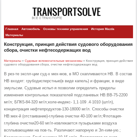
Главная
Автомобиль
Основы техники управления
История Mazda
Материалы
Конструкция, принцип действия судового оборудования
сбора, очистки нефтесодержащих вод
Материалы
»
Судовые вспомогательные механизмы
» Конструкция, принцип действия
судового оборудования сбора, очистки нефтесодержащих вод
В рез-те экспл-ции суд-х мех-мов, в МО скапливаются НВ. В состав
НВ входят: грубодисперстные(в виде капель) и фракции, в виде
эмульсии. Судовые испыт-я позволии определить приделы
изменения контрольных показателей подсланевых НВ:ВВ-75-2200
мг/л; БПК5-84-320 мг/л;коле-индекс- 1,1·109 .4·1010 (шт/л),
концентрация нефтепродуктов-130-18000 мг/л. Способы очистки
НВ:мех-й (отстаивание)-глубина очистки 40-100 мг/л;Флотация-
глубина очистки20-60 мг/л-извлекается пузырьками воздуха
всплывающими на пов-ть. Различают:напорную и Эл-хим-ую.;