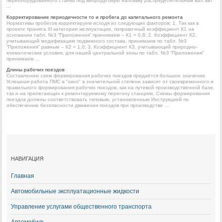
переоборудованного станка под вибродуговую наплавку распределительный вал авт
...
Корректирование периодичности то и пробега до капитального ремонта
Нормативы пробегов корректируем исходя из следующих факторов: 1. Так как в
проекте принята III категория эксплуатации, поправочный коэффициент К1 на
основании табл. №3 “Приложения” принимаем – К1 = 0,8; 2. Коэффициент К2,
учитывающий модификацию подвижного состава, принимаем по табл. №3
“Приложения” равным – К2 = 1,0; 3. Коэффициент К3, учитывающий природно-
климатические условия, для нашей центральной зоны по табл. №3 “Приложения”
принимаем ...
Длины рабочих поездов
Составлению схем формирования рабочих поездов придаётся большое значение.
Успешная работа ПМС в "окно" в значительной степени зависит от своевременного и
правильного формирования рабочих поездов, как на путевой производственной базе,
так и на прилегающих к ремонтируемому перегону станциях. Схемы формирования
поездов должны соответствовать типовым, установленным Инструкцией по
обеспечению безопасности движения поездов при производстве ...
НАВИГАЦИЯ
Главная
Автомобильные эксплуатационные жидкости
Управление услугами общественного транспорта