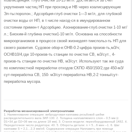
Коалисценция. Глуб очистки 10-15 мг/л. Достигается за счет
укрупнения частиц НП при прохожд-и НВ через коалисцирующие
Эл-ты:поролон.; Адсорбция-глуб очистки 1—3 мг/л, для глубокой
очистки воды от НП, в т.числе наход-ся в имундированном
состоянии примен-т Адсорбцию. Азонирование-глуб.очистки 1-10 мг/
л.; Биохим-й глубина очистки1-10 мг/л. Основана на способности
микроорганизмов в процессе своей жизнедеят-тииспольз-ть НП для
своего развития. Судовое обор-е:ОНВ-0.2-цифра произв-ть,м3/ч;
ОСНВ10/4,где 10-произв-ть станции по очистке СВ, м3/сут., 4-
произв-ть станции по очистке НВ, м3/сут. Используют так же суда
по комплекстной переработки отходов:СКПО 450/150/2,где 450-м3/
сут-переработка СВ, 150- м3/сут-переработка НВ,2-2 тонны/сут-
переработка мусора.
Разработка механизированной электронаплавки
1. Наименование операции: вибродуговая наплавка резьбовой шейки
распределительного вала ЗИЛ 130. 2. Толщина наплавляемого слоя – 0,5 мм (с
D1=34 до D2=36 мм на длине 18 мм). 3. Станок модели: переоборудованный 1К62. 4.
Передаточное число редуктора: 40. 5. Обороты детали: n = 5…6 мин –1. 6. Шаг
наплавки S = 2,1…2,3 мм/об. Содержание операции Наплавить при помощи